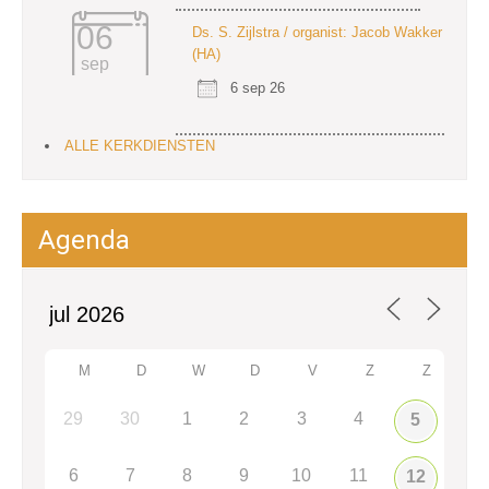
06
Ds. S. Zijlstra / organist: Jacob Wakker
(HA)
sep
6 sep 26
ALLE KERKDIENSTEN
Agenda
M
D
W
D
V
Z
Z
29
30
1
2
3
4
5
6
7
8
9
10
11
12