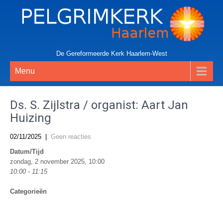
De Gereformeerde Kerk Haarlem-West
Menu
Ds. S. Zijlstra / organist: Aart Jan
Huizing
02/11/2025
|
Geen reacties
Datum/Tijd
zondag, 2 november 2025, 10:00
10:00 - 11:15
Categorieën