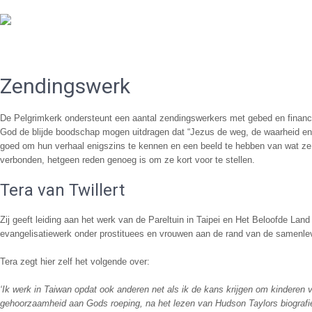
De Gereformeerde Kerk Haarlem-West
Zendingswerk
De Pelgrimkerk ondersteunt een aantal zendingswerkers met gebed en financië
God de blijde boodschap mogen uitdragen dat “Jezus de weg, de waarheid en he
goed om hun verhaal enigszins te kennen en een beeld te hebben van wat ze
verbonden, hetgeen reden genoeg is om ze kort voor te stellen.
Tera van Twillert
Zij geeft leiding aan het werk van de Pareltuin in Taipei en Het Beloofde Land 
evangelisatiewerk onder prostituees en vrouwen aan de rand van de samenle
Tera zegt hier zelf het volgende over:
‘Ik werk in Taiwan opdat ook anderen net als ik de kans krijgen om kinderen 
gehoorzaamheid aan Gods roeping, na het lezen van Hudson Taylors biografie