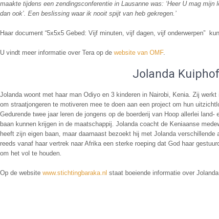
maakte tijdens een zendingsconferentie in Lausanne was: ‘Heer U mag mijn l
dan ook’. Een beslissing waar ik nooit spijt van heb gekregen.’
Haar document “5x5x5 Gebed: Vijf minuten, vijf dagen, vijf onderwerpen” ku
U vindt meer informatie over Tera op de
website van OMF
.
Jolanda Kuipho
Jolanda woont met haar man Odiyo en 3 kinderen in Nairobi, Kenia. Zij werkt in 
om straatjongeren te motiveren mee te doen aan een project om hun uitzichtl
Gedurende twee jaar leren de jongens op de boerderij van Hoop allerlei land-
baan kunnen krijgen in de maatschappij. Jolanda coacht de Keniaanse medew
heeft zijn eigen baan, maar daarnaast bezoekt hij met Jolanda verschillende
reeds vanaf haar vertrek naar Afrika een sterke roeping dat God haar gestuurd
om het vol te houden.
Op de website
www.stichtingbaraka.nl
staat boeiende informatie over Joland