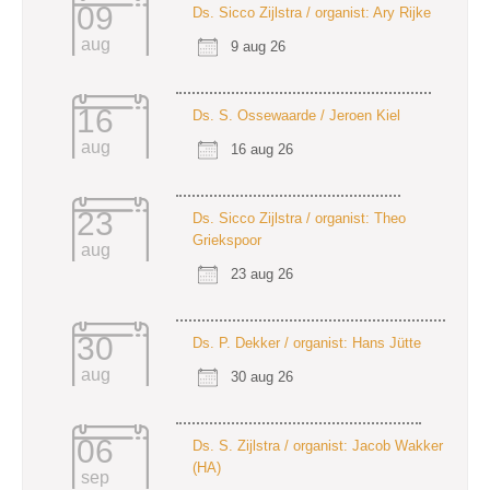
09
Ds. Sicco Zijlstra / organist: Ary Rijke
aug
9 aug 26
16
Ds. S. Ossewaarde / Jeroen Kiel
aug
16 aug 26
23
Ds. Sicco Zijlstra / organist: Theo
Griekspoor
aug
23 aug 26
30
Ds. P. Dekker / organist: Hans Jütte
aug
30 aug 26
06
Ds. S. Zijlstra / organist: Jacob Wakker
(HA)
sep