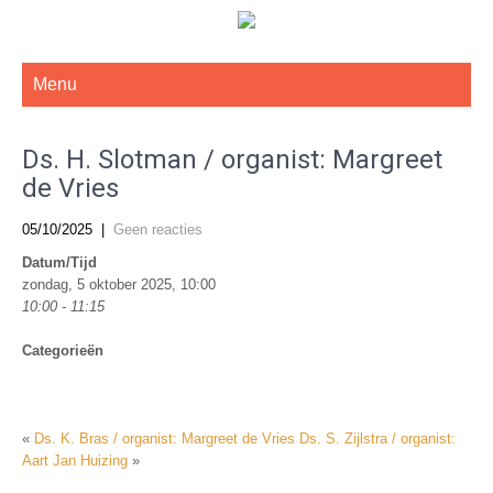
De Gereformeerde Kerk Haarlem-West
Menu
Ds. H. Slotman / organist: Margreet
de Vries
05/10/2025
|
Geen reacties
Datum/Tijd
zondag, 5 oktober 2025, 10:00
10:00 - 11:15
Categorieën
«
Ds. K. Bras / organist: Margreet de Vries
Ds. S. Zijlstra / organist:
Aart Jan Huizing
»