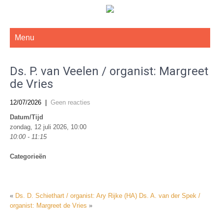
De Gereformeerde Kerk Haarlem-West
Menu
Ds. P. van Veelen / organist: Margreet
de Vries
12/07/2026
|
Geen reacties
Datum/Tijd
zondag, 12 juli 2026, 10:00
10:00 - 11:15
Categorieën
«
Ds. D. Schiethart / organist: Ary Rijke (HA)
Ds. A. van der Spek /
organist: Margreet de Vries
»