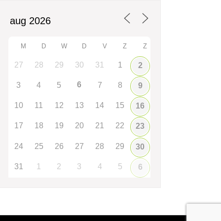
M
D
W
D
V
Z
Z
27
28
29
30
31
1
2
6
3
4
5
7
8
9
10
11
12
13
14
15
16
17
18
19
20
21
22
23
24
25
26
27
28
29
30
31
1
2
3
4
5
6