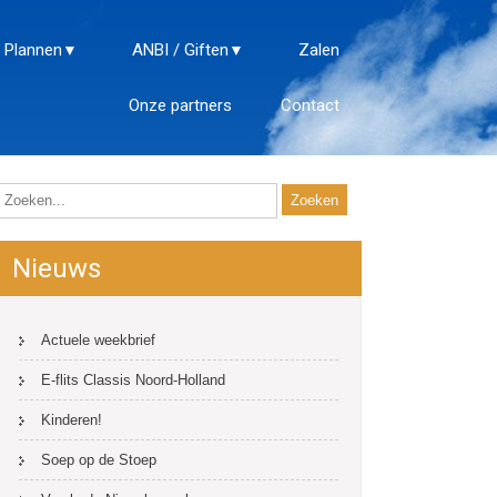
 Plannen
ANBI / Giften
Zalen
Onze partners
Contact
Nieuws
Actuele weekbrief
E-flits Classis Noord-Holland
Kinderen!
Soep op de Stoep