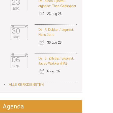
23
Ds. Sicco Zijlstra /
organist: Theo Griekspoor
aug
23 aug 26
30
Ds. P. Dekker / organist:
Hans Jütte
aug
30 aug 26
06
Ds. S. Zijlstra / organist:
Jacob Wakker (HA)
sep
6 sep 26
ALLE KERKDIENSTEN
Agenda