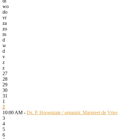
di
wo
do
vr
za
zo
m
d
w
d
v
z
z
27
28
29
30
31
1
2
10:00 AM -
Ds. P. Hoogstrate / organist: Margreet de Vries
3
4
5
6