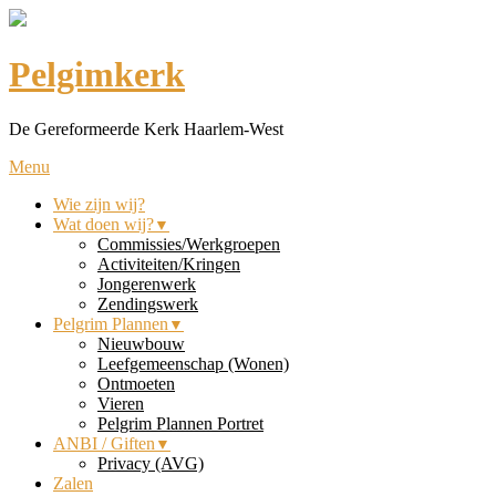
Pelgimkerk
De Gereformeerde Kerk Haarlem-West
Menu
Wie zijn wij?
Wat doen wij?
Commissies/Werkgroepen
Activiteiten/Kringen
Jongerenwerk
Zendingswerk
Pelgrim Plannen
Nieuwbouw
Leefgemeenschap (Wonen)
Ontmoeten
Vieren
Pelgrim Plannen Portret
ANBI / Giften
Privacy (AVG)
Zalen