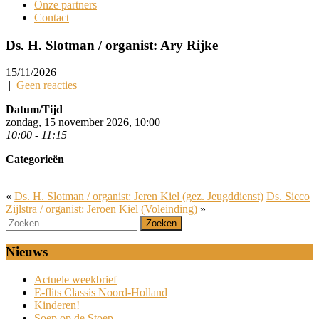
Onze partners
Contact
Ds. H. Slotman / organist: Ary Rijke
15/11/2026
|
Geen reacties
Datum/Tijd
zondag, 15 november 2026, 10:00
10:00 - 11:15
Categorieën
«
Ds. H. Slotman / organist: Jeren Kiel (gez. Jeugddienst)
Ds. Sicco
Zijlstra / organist: Jeroen Kiel (Voleinding)
»
Nieuws
Actuele weekbrief
E-flits Classis Noord-Holland
Kinderen!
Soep op de Stoep