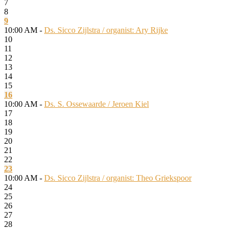
7
8
9
10:00 AM -
Ds. Sicco Zijlstra / organist: Ary Rijke
10
11
12
13
14
15
16
10:00 AM -
Ds. S. Ossewaarde / Jeroen Kiel
17
18
19
20
21
22
23
10:00 AM -
Ds. Sicco Zijlstra / organist: Theo Griekspoor
24
25
26
27
28