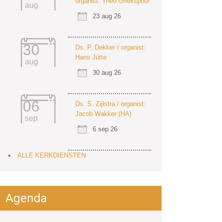
organist: Theo Griekspoor
aug
23 aug 26
30
Ds. P. Dekker / organist:
Hans Jütte
aug
30 aug 26
06
Ds. S. Zijlstra / organist:
Jacob Wakker (HA)
sep
6 sep 26
ALLE KERKDIENSTEN
Agenda