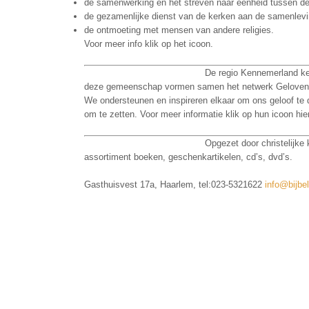
de samenwerking en het streven naar eenheid tussen de
de gezamenlijke dienst van de kerken aan de samenlevi
de ontmoeting met mensen van andere religies.
Voor meer info klik op het icoon.
De regio Kennemerland ke
deze gemeenschap vormen samen het netwerk Geloven i
We ondersteunen en inspireren elkaar om ons geloof te 
om te zetten. Voor meer informatie klik op hun icoon hie
Opgezet door christelijke
assortiment boeken, geschenkartikelen, cd’s, dvd’s.
Gasthuisvest 17a, Haarlem, tel:023-5321622
info@bijbel