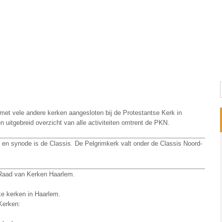
Wie zijn wij?
Wat doen wij?
Pelgrim
et vele andere kerken aangesloten bij de Protestantse Kerk in
 uitgebreid overzicht van alle activiteiten omtrent de PKN.
en synode is de Classis. De Pelgrimkerk valt onder de Classis Noord-
 Raad van Kerken Haarlem.
e kerken in Haarlem.
 Kerken: