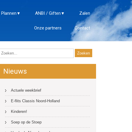
 Plannen
ANBI / Giften
Zalen
Onze partners
Contact
Nieuws
Actuele weekbrief
E-flits Classis Noord-Holland
Kinderen!
Soep op de Stoep