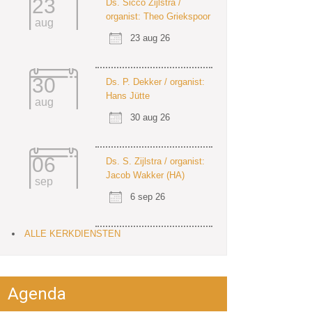
23
Ds. Sicco Zijlstra /
organist: Theo Griekspoor
aug
23 aug 26
30
Ds. P. Dekker / organist:
Hans Jütte
aug
30 aug 26
06
Ds. S. Zijlstra / organist:
Jacob Wakker (HA)
sep
6 sep 26
ALLE KERKDIENSTEN
Agenda