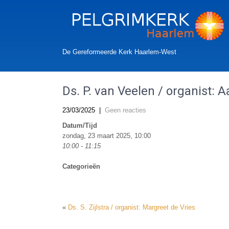
De Gereformeerde Kerk Haarlem-West
Ds. P. van Veelen / organist: 
23/03/2025
|
Geen reacties
Datum/Tijd
zondag, 23 maart 2025, 10:00
10:00 - 11:15
Categorieën
«
Ds. S. Zijlstra / organist: Margreet de Vries