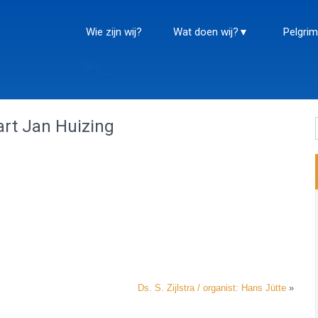
Wie zijn wij?
Wat doen wij?
Pelgrim
Aart Jan Huizing
Ds. S. Zijlstra / organist: Hans Jütte
»