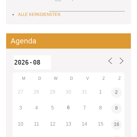
ALLE KERKDIENSTEN
Agenda
M
D
W
D
V
Z
Z
27
28
29
30
31
1
2
6
3
4
5
7
8
9
10
11
12
13
14
15
16