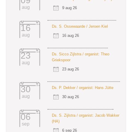
09
aug
9 aug 26
16
Ds. S. Ossewaarde / Jeroen Kiel
aug
16 aug 26
23
Ds. Sicco Zijlstra / organist: Theo
Griekspoor
aug
23 aug 26
30
Ds. P. Dekker / organist: Hans Jütte
aug
30 aug 26
06
Ds. S. Zijlstra / organist: Jacob Wakker
(HA)
sep
6 sep 26