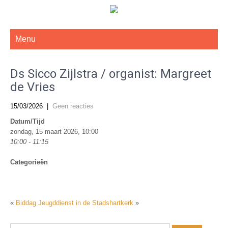
De Gereformeerde Kerk Haarlem-West
Menu
Ds Sicco Zijlstra / organist: Margreet
de Vries
15/03/2026
|
Geen reacties
Datum/Tijd
zondag, 15 maart 2026, 10:00
10:00 - 11:15
Categorieën
«
Biddag
Jeugddienst in de Stadshartkerk
»