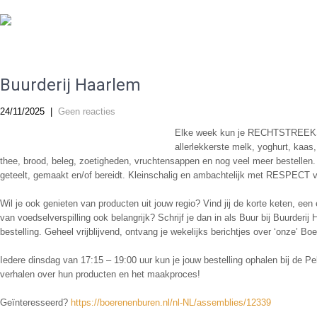
De Gereformeerde Kerk Haarlem-West
Buurderij Haarlem
24/11/2025
|
Geen reacties
Elke week kun je RECHTSTREEKS 
allerlekkerste melk, yoghurt, kaas
thee, brood, beleg, zoetigheden, vruchtensappen en nog veel meer bestellen
geteelt, gemaakt en/of bereidt. Kleinschalig en ambachtelijk met RESPECT voo
Wil je ook genieten van producten uit jouw regio? Vind jij de korte keten, een
van voedselverspilling ook belangrijk? Schrijf je dan in als Buur bij Buurderij 
bestelling. Geheel vrijblijvend, ontvang je wekelijks berichtjes over ‘onze’ B
Iedere dinsdag van 17:15 – 19:00 uur kun je jouw bestelling ophalen bij de Pel
verhalen over hun producten en het maakproces!
Geïnteresseerd?
https://boerenenburen.nl/nl-NL/assemblies/12339