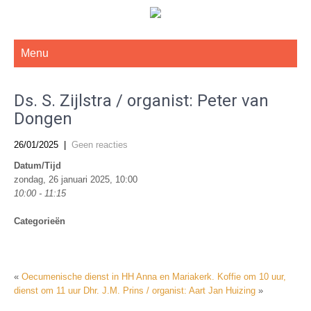
De Gereformeerde Kerk Haarlem-West
Menu
Ds. S. Zijlstra / organist: Peter van
Dongen
26/01/2025
|
Geen reacties
Datum/Tijd
zondag, 26 januari 2025, 10:00
10:00 - 11:15
Categorieën
«
Oecumenische dienst in HH Anna en Mariakerk. Koffie om 10 uur,
dienst om 11 uur
Dhr. J.M. Prins / organist: Aart Jan Huizing
»