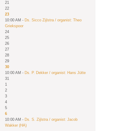
21
22
23
10:00 AM -
Ds. Sicco Zijlstra / organist: Theo
Griekspoor
24
25
26
27
28
29
30
10:00 AM -
Ds. P. Dekker / organist: Hans Jütte
31
1
2
3
4
5
6
10:00 AM -
Ds. S. Zijlstra / organist: Jacob
Wakker (HA)