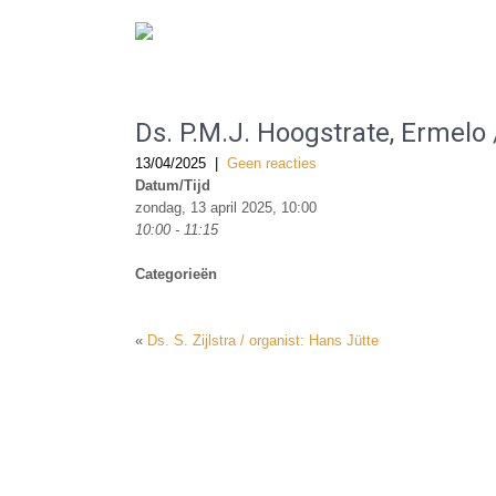
De Gereformeerde Kerk Haarlem-West
Ds. P.M.J. Hoogstrate, Ermelo 
13/04/2025
|
Geen reacties
Datum/Tijd
zondag, 13 april 2025, 10:00
10:00 - 11:15
Categorieën
«
Ds. S. Zijlstra / organist: Hans Jütte