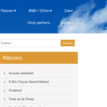
 Plannen
ANBI / Giften
Zalen
Onze partners
Contact
Nieuws
Actuele weekbrief
E-flits Classis Noord-Holland
Kinderen!
Soep op de Stoep