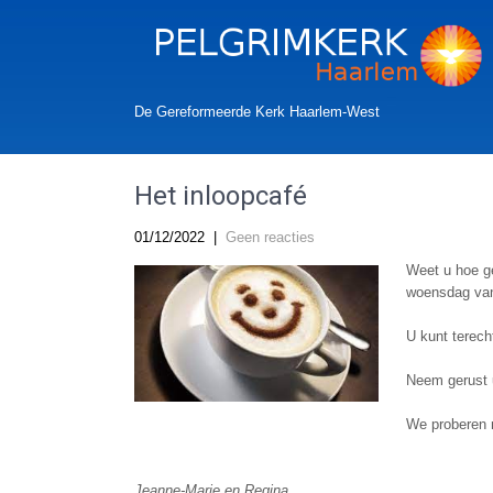
De Gereformeerde Kerk Haarlem-West
Het inloopcafé
01/12/2022
|
Geen reacties
Weet u hoe ge
woensdag van
U kunt terecht
Neem gerust 
We proberen m
Jeanne-Marie en Regina