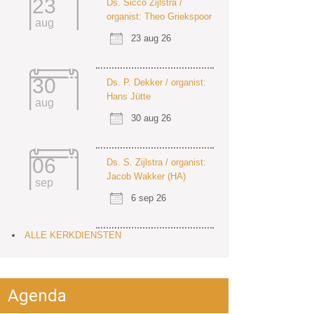
23
Ds. Sicco Zijlstra /
organist: Theo Griekspoor
aug
23 aug 26
30
Ds. P. Dekker / organist:
Hans Jütte
aug
30 aug 26
06
Ds. S. Zijlstra / organist:
Jacob Wakker (HA)
sep
6 sep 26
ALLE KERKDIENSTEN
Agenda