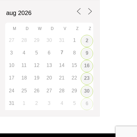
M
D
W
D
V
Z
Z
27
28
29
30
31
1
2
7
3
4
5
6
8
9
10
11
12
13
14
15
16
17
18
19
20
21
22
23
24
25
26
27
28
29
30
31
1
2
3
4
5
6