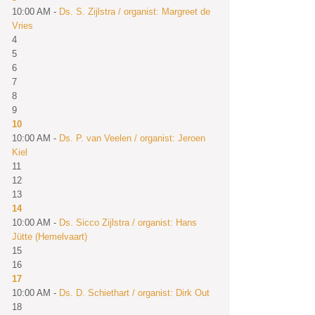
10:00 AM -
Ds. S. Zijlstra / organist: Margreet de
Vries
4
5
6
7
8
9
10
10:00 AM -
Ds. P. van Veelen / organist: Jeroen
Kiel
11
12
13
14
10:00 AM -
Ds. Sicco Zijlstra / organist: Hans
Jütte (Hemelvaart)
15
16
17
10:00 AM -
Ds. D. Schiethart / organist: Dirk Out
18