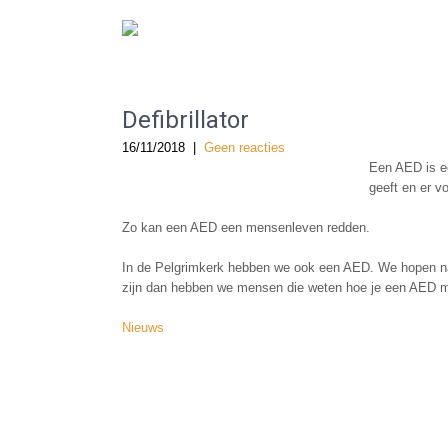
De Gereformeerde Kerk Haarlem-West
Defibrillator
16/11/2018
|
Geen reacties
Een AED is ee
geeft en er v
Zo kan een AED een mensenleven redden.
In de Pelgrimkerk hebben we ook een AED. We hopen natu
zijn dan hebben we mensen die weten hoe je een AED m
Nieuws