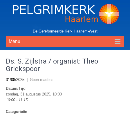
De Gereformeerde Kerk Haarlem-West
Menu
Ds. S. Zijlstra / organist: Theo
Griekspoor
31/08/2025
|
Geen reacties
Datum/Tijd
zondag, 31 augustus 2025, 10:00
10:00 - 11:15
Categorieën