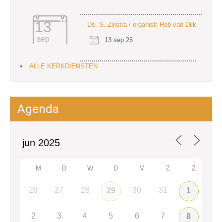
13
Ds. S. Zijlstra / organist: Rob van Dijk
sep
13 sep 26
ALLE KERKDIENSTEN
Agenda
M
D
W
D
V
Z
Z
26
27
28
30
31
29
1
2
3
4
5
6
7
8